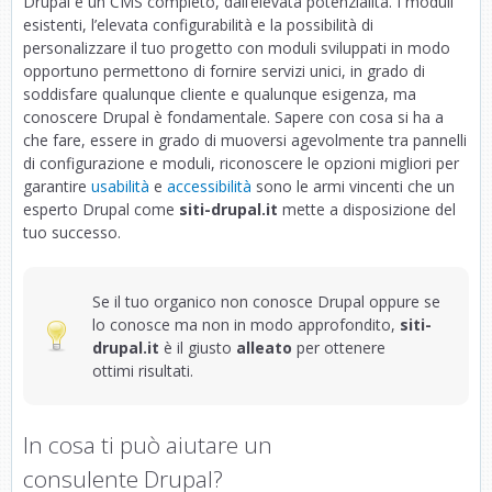
Drupal è un CMS completo, dall’elevata potenzialità. I moduli
esistenti, l’elevata configurabilità e la possibilità di
personalizzare il tuo progetto con moduli sviluppati in modo
opportuno permettono di fornire servizi unici, in grado di
soddisfare qualunque cliente e qualunque esigenza, ma
conoscere Drupal è fondamentale. Sapere con cosa si ha a
che fare, essere in grado di muoversi agevolmente tra pannelli
di configurazione e moduli, riconoscere le opzioni migliori per
garantire
usabilità
e
accessibilità
sono le armi vincenti che un
esperto Drupal come
siti-drupal.it
mette a disposizione del
tuo successo.
Se il tuo organico non conosce Drupal oppure se
lo conosce ma non in modo approfondito,
siti-
drupal.it
è il giusto
alleato
per ottenere
ottimi risultati.
In cosa ti può aiutare un
consulente Drupal?