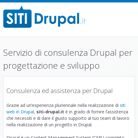
M
a
i
n
Servizio di consulenza Drupal per
m
e
progettazione e sviluppo
n
u
Consulenza ed assistenza per Drupal
Grazie ad un’esperienza pluriennale nella realizzazione di
siti
web in Drupal
,
siti-drupal.it
è in grado di fornire l’assistenza
che necessiti e di dare il giusto supporto al tuo team di lavoro
nella realizzazione di un progetto in Drupal.
Drupal è un Content Management System (CMS) completo,