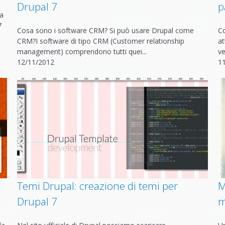
Drupal 7
p
ha
7
Cosa sono i software CRM? Si può usare Drupal come
Co
CRM?I software di tipo CRM (Customer relationship
at
management) comprendono tutti quei...
ve
12/11/2012
1
Temi Drupal: creazione di temi per
M
Drupal 7
m