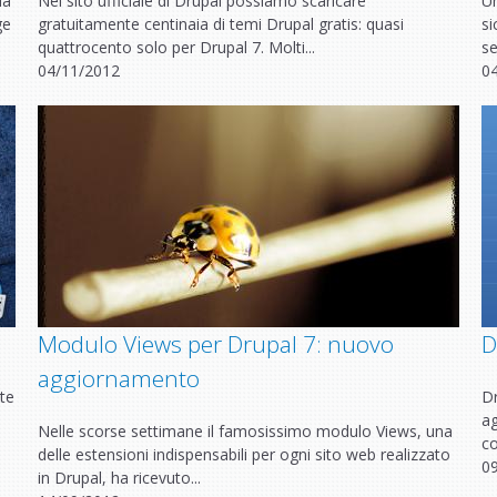
la
Nel sito ufficiale di Drupal possiamo scaricare
Un
ge
gratuitamente centinaia di temi Drupal gratis: quasi
si
quattrocento solo per Drupal 7. Molti...
se
04/11/2012
0
Modulo Views per Drupal 7: nuovo
D
aggiornamento
te
Dr
i
ag
Nelle scorse settimane il famosissimo modulo Views, una
co
delle estensioni indispensabili per ogni sito web realizzato
0
in Drupal, ha ricevuto...