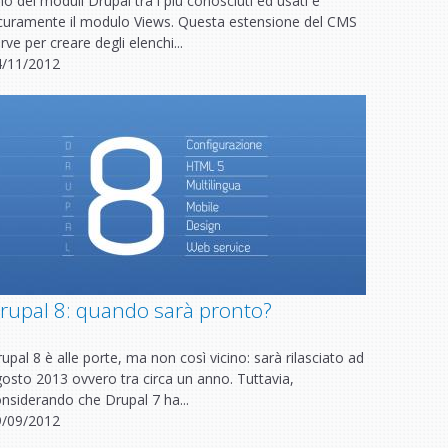
o dei moduli Drupal tra i più conosciuti ed usati è
curamente il modulo Views. Questa estensione del CMS
rve per creare degli elenchi...
4/11/2012
rupal 8: quando sarà pronto?
upal 8 è alle porte, ma non così vicino: sarà rilasciato ad
osto 2013 ovvero tra circa un anno. Tuttavia,
nsiderando che Drupal 7 ha...
9/09/2012