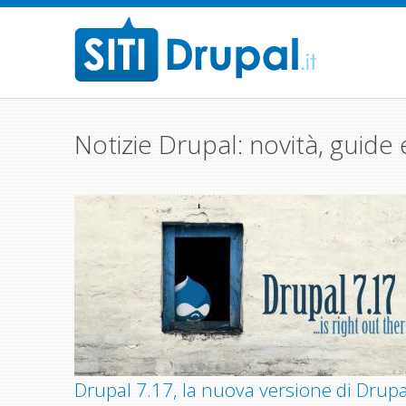
M
a
i
n
Notizie Drupal: novità, guid
m
e
P
n
a
u
g
e
s
Drupal 7.17, la nuova versione di Drupa