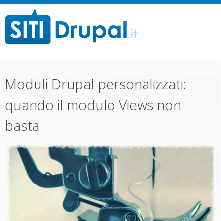
M
a
i
n
Moduli Drupal personalizzati:
m
e
quando il modulo Views non
n
basta
u