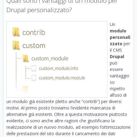
Quali sono i vantaggi di un modulo per
Drupal personalizzato?
Un
modulo
personali
zzato
per
il CMS
Drupal
può
essere
vantaggio
so
rispetto
all’uso di
un modulo già esistente (detto anche “contrib”) per diversi
motivi. Al primo posto troviamo l’evidente mancanza di
alternative già esistenti. Oltre a questa motivazione piuttosto
evidente, ci sono anche altre ragioni che giustificano la
realizzazione di un nuovo modulo, ad esempio l’ottimizzazione
delle prestazioni del sito durante il caricamento dei dati