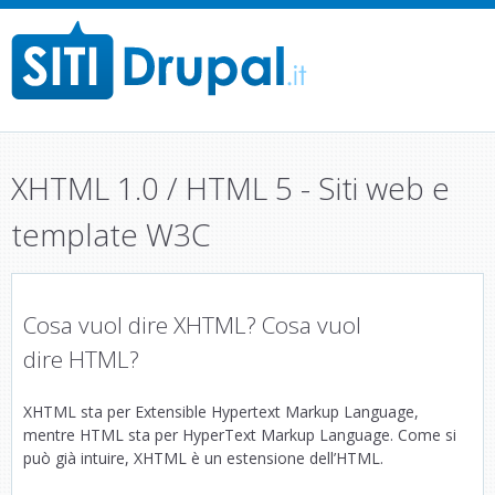
M
a
i
n
XHTML 1.0 / HTML 5 - Siti web e
m
e
template W3C
n
u
Cosa vuol dire XHTML? Cosa vuol
dire HTML?
XHTML sta per Extensible Hypertext Markup Language,
mentre HTML sta per HyperText Markup Language. Come si
può già intuire, XHTML è un estensione dell’HTML.