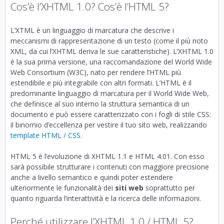
Cos’è l’XHTML 1.0? Cos’è l’HTML 5?
L’XTML è un linguaggio di marcatura che descrive i
meccanismi di rappresentazione di un testo (come il più noto
XML, da cui l’XHTML deriva le sue caratteristiche). L’XHTML 1.0
è la sua prima versione, una raccomandazione del World Wide
Web Consortium (W3C), nato per rendere l’HTML più
estendibile e più integrabile con altri formati. L’HTML è il
predominante linguaggio di marcatura per il World Wide Web,
che definisce al suo interno la struttura semantica di un
documento e può essere caratterizzato con i fogli di stile CSS:
il binomio d’eccellenza per vestire il tuo sito web, realizzando
template HTML / CSS.
HTML 5 è l’evoluzione di XHTML 1.1 e HTML 4.01. Con esso
sarà possibile strutturare i contenuti con maggiore precisione
anche a livello semantico e quindi poter estendere
ulteriormente le funzionalità dei
siti web
soprattutto per
quanto riguarda l’interattività e la ricerca delle informazioni.
Perché utilizzare l’XHTML 1.0 / HTML 5?